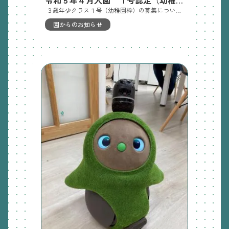
令和５年４月入園 １号認定（幼稚園）の募集を中止します
３歳年少クラス１号（幼稚園枠）の募集について姉妹園ブリスガーデンからの入園辞退者がいなかったため募集定員に達しました これにより、１０月１日の１号願書受付を行いません 幼稚園枠に応募予定だった皆様には申し訳ございません なお、 ２号３歳年少クラス（保育園枠）の入園申込は行いますので、市役所への申請をお願いします
園からのお知らせ