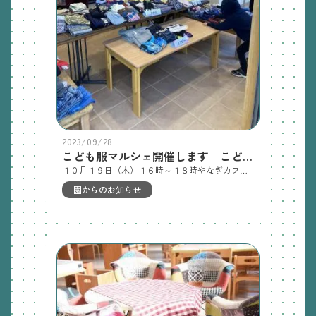
2023/09/28
こども服マルシェ開催します こども服を募集します！
１０月１９日（木）１６時～１８時やなぎカフェにて「第２回子ども服マルシェ」を開催しますサイズが合わなくなって着なくなった服を大募集します！事務所までどんどんお持ちください【子ども服マルシェとは？】昨年度２月に皆様にご協力いただいてたくさんの服を募集しましたカフェに陳列して、「子ども服の無料譲渡会」を開催しました衣替えの季節になるので、まだまだ着れるきれいな服もう使わなくなったおもちゃぜひ次の人に譲って使い続けてもらいたい…そんな柳町園のＳＤＧｓな取り組みのひとつです※今回はこども服だけではなく「おもちゃ」や「育児用品」も募集します大好評だった２月開催の「こども服マルシェ」【出品服・おもちゃの募集期間】前日１０月１８日（水）まで園事務所にお持ちください【募集する品物】※きれいなもの・こわえていないもの・サイズが合わなくなった夏服と冬服・園の体操服と帽子・使わなくなったおもちゃ、絵本・抱っこひも、カバン、くつ【新品のみ受け付ける品物】・未開封のオムツ・肌着、下着、靴下【受け取れない品物】・シミがある服、破損している服・１４０ｃｍ以上のサイズの服・壊れている玩具、部品が欠けている玩具、破れている絵本・哺乳瓶、食器、カラトリー商品（衛生面を考慮して）・ぬいぐるみ、景品、おまけ等の商品【持ち込み前にご相談ください】・チャイルドシート、ベビーカー、ベビーゲート・その他大きな商品皆様のご協力をお願いします
園からのお知らせ