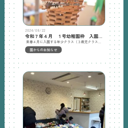
2024/08/22
令和７年４月 １号幼稚園枠 入園案内
来春４月に入園する年少クラス（３歳児クラス）の募集します 昨年度まで入園選考はくじ引きとさせていただいていましたが 今年から親子面接にて入園選考をさせていただきます３・４・５歳の異年齢クラス ムービー【入園対象児童】 令和３年４月生まれ～令和４年３月生まれの児童 【願書配布日時】 令和６年９月２日（月）～９月３０日（月） 平日１０時～１６時に配布します 【願書提出日】 令和６年１０月１日（火）１０時 柳町園事務所に提出してください 【入園選考】 令和６年１０月２日（水）１０時～１２時 親子面接１５分程度 ※当法人の保育理念・保育方針に基づく選考において決定します 【入園決定通知】 令和６年１０月３日（木）１０時～１１時 電話またはメールにてお知らせいたします 園見学の予約および入園のご相談は 直接園までご連絡ください（担当園長）
園からのお知らせ