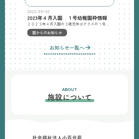
2022/09/02
2023年４月入園 １号幼稚園枠情報
２０２３年４月入園の３歳児年少クラスの１号幼稚園枠に１名の空きができました。下記の通り１号園児（年少クラス）募集のご案内をします。 願書配布日：令和４年９月２６日（月）１０時～１０月１日（土）１０時まで※配布時間は平日１０時～１７時まで願書配布場所：柳町園１F事務所 門真市柳町１４－１０願書提出日：令和４年１０月１日（土）１０時 柳町園事務所まで入園決定日：令和４年１０月１日（土）１０時 【ご注意ください】・入園決定は願書提出の先着順ではありません。申し込みが１名の場合はその場で入園を決定します。・１０時の時点で申込多数の場合は、その場で抽選をして入園を決定させていただきます。・１０/１（土）に申し込みがなかった場合、１０/３以降は申込先着順で入園決定となります【入園に関するご相談】06-6908-1010 または info@yanagimachien.jp「柳町園園長大西」までご連絡ください
園からのお知らせ
お知らせ一覧へ
ABOUT
施設について
社会福祉法人小百合苑