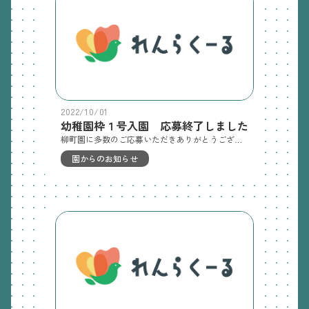
2022/10/01
幼稚園枠１号入園 応募終了しました
柳町園に多数のご応募いただきありがとうございました１０月１日(土)１０時の時点で応募多数の為抽選にて入園者を決定し、次年度１号認定枠の募集を終了しました 今回の抽選で１号幼稚園枠の入園枠をご用意できず、希望がかなわなかった皆様には申し訳ない気持ちでいっぱいです１１月１日より次年度２号保育園枠の募集（門真市保育幼稚園課が提出先）が開始しますので、どうぞこちらにご応募いただき、保育園児として柳町園にご入園していただければ嬉しいです
園からのお知らせ