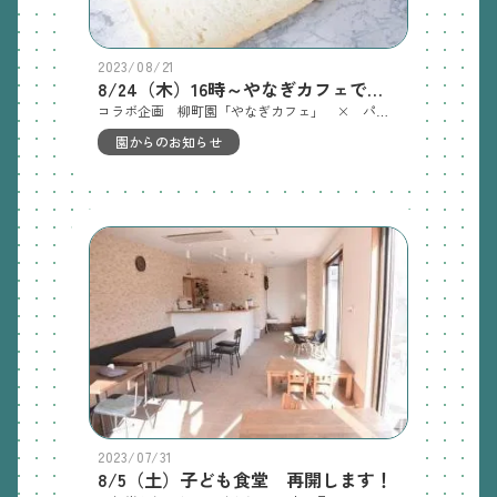
2023/08/21
8/24（木）16時～やなぎカフェで「角屋」のパン販売
コラボ企画 柳町園「やなぎカフェ」 × パン工房「角屋」パン工房「角屋」さんのサンドイッチと食パンを、やなぎカフェにて限定販売します （テイクアウト販売のみ） 日時：８月２４日（木）１６～１７時 場所：やなぎカフェ 食パン、カフェオレ食パン、各種サンドイッチ、桃とチーズのカスタード… 柳町園の保護者の方だけではなく、お近くの方もお買い求めできます 売り切れ次第販売終了しますのでお早めに
園からのお知らせ
2023/07/31
8/5（土）子ども食堂 再開します！