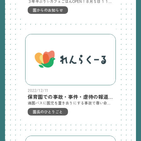
３年半ぶり✨カフェごはんOPEN！８月５日１１時～１２時子ども食堂（カフェでごはん）します！ 夏休み中の子ども達に、地域の親子に、やなぎカフェで🍚給食ランチ🍚を無料✨提供します 小中学生・卒園した親子・地域の親子・柳町園に通う親子 みんなの参加大歓迎✨します！ ランチの後は園庭で💦💦水遊び💦💦ＯＫ！※水遊びをする人は、着替えやタオルをご用意ください 【8/5（土）給食ランチメニュー】・スタミナ丼・ジャガイモの味噌汁・ショートケーキ🍰こどもはみんな無料です🎁 柳町園に遊びにおいで～🙂
園からのお知らせ
2022/12/11
保育園での事故・事件・虐待の報道を受けて
通園バスに園児を置き去りにする事故で尊い命が亡くなりました。許されることの無いヒューマンエラーです（心からご冥福をお祈りします）この国の保育現場でもう同じ犠牲を起こさないためにと、全国の園に、バスの降車時の人数点検と、散歩・遠足等あらゆる保育場面で人数確認と安全点検の徹底が求められました事故を教訓として再発防止に取り組むことは大切なことですこれまでも様々な事故の度に園は対応を求められてきました交差点で散歩中の園児に車が突っ込んだ時は「散歩時の安全強化を」留守中に子どもが餓死した虐待の時は「保育園で早期虐待発見の強化を」２つ目の園に連れて行くのを忘れて車の中で亡くなった時は「保育園の出欠確認の連絡の徹底を」そして子どもの安全を守るために「研修・安全チェック・保育の質の向上を」 事故後は「保育士がこれまでよりもっと注意して保育する」が求められ続けています保育は子どもの命を守る仕事であり、もちろんその責任の重さはやはり大きいです保育者は直接的に子どもに関われるので、子どもを守るセーフティネットとして最も効果があるので、対処方法には私も理解できますが、保育士の責任を増やし続ける現場対処方法ではいつか限界がきます 本当にこの国の園児の安全保障を考えるならば、保育現場に保育士を増やさないといけませんあらゆる社会状況への変化への対応が困難になる中、保育者がこの先も安全に園児を守り続けられるように、この国の職員配置基準(最低基準)の見直しを急いでほしいです「昭和の時代にできた保育園の職員配置基準をそろそろ令和の基準に改善してほしい」そう思うのはおかしいですか？社会も世界も大きく変化しました１歳児６人を一人の保育士が保育する日本の戦後から続く配置基準で、今日のこどもの多様性や個性を尊重して、成長と安全と生活を保障するなんて・・・子どもにも保育士にも厳しいと思いませんか？さらに質の高い保育がもと求められているのですから（今年の柳町園１歳児クラスは園児２４人に対して６人の担任です）会社では働き方改革が推進されても、保育園の職場ではテレワークやワーケーションやフレックスは不可能です。多くの園は最低基準の職員配置が昭和の基準ままなので、昭和の労働環境のままの園が多く、ダイバーシティの令和時代に未対応といえます。配置基準が改善されてもっと全国の保育園で保育士が増えて働き方改革の推進でノンコンタクトタイムが増えて保育者が心に余裕を持って働ける職場になることが保育現場のヒューマンエラー削減に必ずつながると思いますいま頑張っている保育士に、もっと頑張らせるばかりでは根本的な改善は難しいと思います 静岡県で保育士が園児を虐待して逮捕された事案これは事故ではなく事件です保育士のヒューマンエラーではなく過失なので園の責任も見過ごせません私は日頃からチルドレンファーストの保育をする柳町園スタッフを見ているので、保育者が園児に虐待することがホントに考えられない事件なので衝撃しかありませんこどもを守る私たち保育者が子どもに危害を加えることは、絶対にあってはならないことです当該園の保護者の心中や察するに余りあるところですが、逮捕された３人の保育士もきっとこどもが好きで保育士になり、それがいつの間にか園児に厳しく関わる姿と変わって、やがて虐待となって逮捕されるに至るまで・・・いったいどんな経緯があったのかと思うと（保育者の虐待行為は許されることではありませんが）それもまた胸が痛くなります 今年は保育園の信用を無くす事故と事件の報道が続きましたが、当法人では保育者による不適切な関りが無いように今一度周知徹底をし、子どもと向き合うときの自分の姿を問いただしてチルドレンファーストを守りますああn安心しておこさまお子様をお預けいただき、その期待に応え続けたいと思います不適切な行動となる前に互いに注意できる職場の雰囲気をつくり、保護者の皆様が安心してお子様を預けられるように、これからも保育に誠実に取り組んでまいります保護者が安心してお子様を預けられる園、子どもが笑顔で通える園、保育者の働き方改革の推進でゆったりと優しい保育ができる園であり続けることを目指します２０２２年ありがとうございました。２０２３年もよろしくお願いします
園長のひとりごと