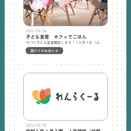
2023/09/26
子ども食堂 カフェでごはん
10/7に子ども食堂開店します！１０月７日（土）１１時～１２時 ＠やなぎカフェ 10/7 カフェメニューカレーライス🍛 と フルーツカクテル 予約不要 こどもはみんな無料小学生以上は子どもだけで参加してもOK（ただしちゃんとお家の人に許可を取ってから来てね）地域の親子・園児の親子 ご参加大歓迎です！※無くなり次第終了です
園からのお知らせ
2023/09/19