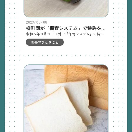
2023/09/08
柳町園が「保育システム」で特許を取得しました
令和５年８月１５日付で「保育システム」で特許をとりました！経緯を含めて少し説明をします まず大前提です日本のメジャーな保育スタイルは一斉保育又は一斉指導型保育といわれていますこれは教師が用意した保育メニューをクラスのこどもみんなで同じことをしするので、上手にできる子とそうでない子を比較しやく、こどもの得意・不得意や、こどもの姿・成長を教師が把握しやすいメリットがあります ところが柳町園の保育のスタイルは、ご存じやなぎスタイルいわゆる自由保育や環境保育といわれる「子どもが主体」の保育スタイルですこれは野球、将棋、絵画、クッキングなど多ジャンルの活動が同時に混在する保育スタイルなので、単純にうまい下手などのこどもの姿を比較はできません この難しい「子どもの姿の把握」を少しでもわかりやすくできないかとずっと考えていた日々がスタート地点試行錯誤の上令和２年にそれぞれの活動時間をＩＣＴを使って把握できるように「保育のシステム」を試作と運用を開始しましたそこからはトライアンドエラーの連続でしたが、少しずつ形になりました まずはじめに「①子どものコーナーの滞在時間を収集する」ことから始めました簡単に言えば子ども個別の活動記録の作成です「時間を比較基準」にすることが今までの保育現場にない大発明でした その次に行ったのが「②その日の活動時間を全てメールにてＰＤＦで配信」ですこどもが今日、何をして過ごしたのか夕方に手元に届けることで、ご家族の会話の話題提供になればと思います そこにさらに「③保育者がこどもの姿を可視化して把握（年齢別平均活動時間と個人の活動を比べ）」「④保育者が環境と活動の盛り上がりを把握（コーナーごとに遊んだ人数と遊んだ時間でランキング）」を行いましたこれらの活動時間データの集計と活用は保育者の為に作りました。感覚的ではなく数値化されたものでロジカルに考えられる題材になるようにつくりましたこどもの姿の把握に必要なのは、教師個人の経験や能力などの感覚的なものに頼っていましたが、保育システムによって、各種データのグラフ化で理論的かつ直感的にわかりやすくなり、保育者が保育しやすくなると期待されます 難しい課題の改善は、保育士の人事育成と保育者のモチベーションの維持につながり、さらには働き方改革や離職防止に効果が期待されます ランチルームスタイルでの給食の実践例で説明します ランチルームスタイルの給食は、喫食開始時間がバラバラなので、食べ始めと食べ終わりの時間をランチルームにいる全員分の状況把握が必要ですが、保育者の負担は大きいですのが課題です「ランチルームの隅で１時間食べていた…」なんてことになってはいけません そこで、柳町園の特許を取った保育システムの「子ども達の活動を「時間」を基準単位として数値化する」ことで、こどもの姿を可視化することで解決できました保育者が行う喫食状況の把握を、給食のICTシステムで行います子ども全員の食べ始め～食べ終わりの時間を個別に測定して、ランチルームにあるモニターに喫食中の全員の喫食時間を表示し、保育者が瞬時に状況把握できるようにしたのです「子ども達の活動を「時間」を基準単位として数値化」して、こどもの姿を可視化することで解決できました子どもの出入りが流動的なランチルームの給食時間の教師の負担が大幅に減少したため、給食時間の働き方も変わり、保育者の心に余裕ができました 給食のシステムや、保護者の皆様のスマホに毎日届く「こどもの一日の様子」は、柳町園が独自に開発したの「保育システム」の一部分ですが、今までどこにもありませんでした「こんなものが欲しいけど、世の中にないから柳町園が作ろう」そんなシンプルな思いから開発を始め、日ごろから「保育はクリエイティブ」と言い続けてきたその道の先に、今回の保育システムの特許取得となったのです 柳町園の挑戦はまだまだ続きますカフェがある園、環境保育の園、異年齢保育の園、LAVOTがいる園、特許を取っている園…柳町園は、まだだれも見たことの無い園に向けて突き進んでいるみたいですが新しい道を創り、その先端で走れるように先進的な取り組みで、保育・教育分野以外の新たな分野にもチャレンジしていきます！
園長のひとりごと