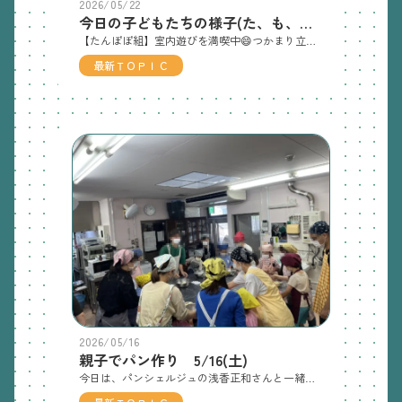
2026/05/22
今日の子どもたちの様子(た、も、さ) 5/22(金)
【たんぽぽ組】室内遊びを満喫中😄つかまり立ちが嬉しいね！自分の好きな遊びに夢中🎵今日は、体調を崩してお休みしているお友だちが多かったです😭お大事にしてください。元気になって保育園にきてね。待っています！ トンネルにもチャレンジする姿が見られます🥰【もも組】園庭遊びをしました⭐三輪車にも慣れてきました！ブランコ楽しいね✨【さくら組】ねんど遊びをしました。イメージを持って形にしていました👌今日は一日体験保育士さんに参加して頂きました😄廊下でコンビカーでも遊びました🚙 楽しいね🎵
最新ＴＯＰＩＣ
2026/05/16
親子でパン作り 5/16(土)
今日は、パンシェルジュの浅香正和さんと一緒にパン作りをしました🎵まずは、生地の様子をチェック！生地を６等分にします。丸くなるようにしていきます。次は、１５分のベンチタイム。成形してトッピングをします！焼き上がりを、みんなで食べました😄マシュマロとチョコレートのトッピング🥰具沢山のピザパン🍕最後に記念撮影！素敵な時間をありがとうございました✨