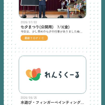
2026/07/03
七夕まつり(公開用) 7/3(金)
今日は、少し早めの七夕の行事がありました🎋まずは、七夕の由来についての話を聞きました🌟年長児クラスの短冊紹介！出し物のブラックパネルシアター「七夕の由来」みんなで『たなばたさま』の歌をうたいました🎵 【七夕の行事食メニュー】給食：七夕ロール寿司・鶏の唐揚げ・七夕そうめん汁・スイカおやつ：牛乳・紫陽花ケーキ
最新ＴＯＰＩＣ
2026/06/25
水遊び・フィンガーペインティング(picapicaくらぶ) 6/25(木)