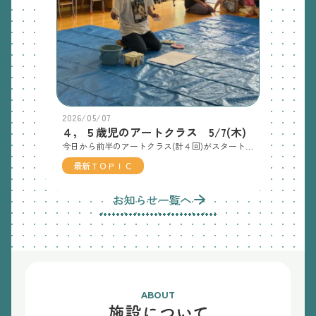
2026/05/07
４，５歳児のアートクラス 5/7(木)
今日から前半のアートクラス(計４回)がスタートしました😄アートクラスとは、『絵画』『ダンス』『造形』の中から自分の好きな場所を選んで楽しむ活動です。担任外の先生や異年齢の友だちと関わったり、自分の興味や世界が広がってくれればと思います✨今後のアートクラスの予定は、5/14日(木)・5/28(木)・6/４(木)です。 【絵画】絵画担当の園長先生より、絵の具の使い方のお約束のお話🖌️クレパスで自由にお絵かき🤩夢中になって描いています！ 【ダンス】ダンス担当のしゅんじ先生🎵ブレイキンを楽しみます😄最初は、少し恥ずかしい様子がみられました💦だんだんと曲に合わせてダイナミックに踊れるように🥰振り付けもすぐに覚えていました👌後半は、即興の振り付けでブレイキン🎵 【造形】造形担当は大橋です。今日は、粘土をしました！手の平を使って、丸くしたり、細長くしたり😄きれいな丸〇ができました🙆基本的な粘土の使い方の後、自由製作！イメージした物を形にすることができていました👌次々と作っていました😍
最新ＴＯＰＩＣ
お知らせ一覧へ
ABOUT
施設について