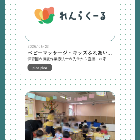
2026/05/23
ベビーマッサージ・キッズふれあい体操(picapicaくらぶ) 5/23(土)
保育園の嘱託作業療法士の先生から直接、お家でもできる簡単なマッサージや体操を教えてもらいましょう🎵育児での悩みや成長段階についてなど気になる事があれば何でもご相談ください。ご参加お待ちしています😄【日時】令和8年６月２０日(土)ＡＭ１０：００～１１：００頃まで※詳しくは、添付のファイル(ＰＤＦ)をご確認ください。
pica pica