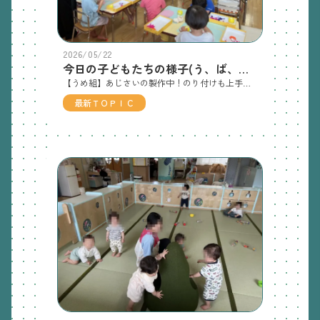
2026/05/22
今日の子どもたちの様子(う、ば、き) 5/22(金)
【うめ組】あじさいの製作中！のり付けも上手になってきました✨みんな集中して取り組んでいます😄 【ばら組】待ちに待ったどろんこ遊び！ ダイナミックに楽しんでいました🤩 泥の感触に夢中です🌟泥団子作りもしていました！【きく組】おとまり保育の夕食調理に向けての包丁練習。今日で包丁練習３回目なので、ちょっとずつ慣れてきたかな？当日、応援に入る保育士も一緒に取り組みました。おとまり保育の夕食のカレーライスの材料は、きく組さんが頑張って育てた畑の玉ねぎとじゃがいもを使います！立派に育っています！
最新ＴＯＰＩＣ