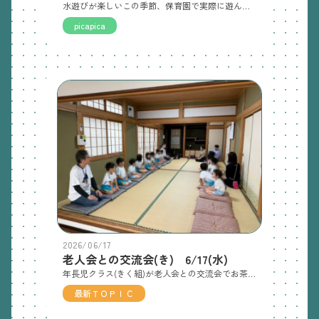
水遊びが楽しいこの季節、保育園で実際に遊んでみませんか？水の冷たさに触れる心地よさを感じながら楽しく遊びましょう🎵月日：7/22(水)水遊び・8/19(水)フィンガーペインティング時間：ＡＭ１０：１５～１１：００頃まで場所：天の川保育園 遊戯室募集人数：８組(定員になり次第締め切ります)対象年齢：１歳～就学前のお子さん申込方法：お電話のみでの受付(※平日のＡＭ１０：００～ＰＭ４：００までにお電話ください。) 072-848-1651持ち物：タオル・水筒・着替え・着替えを入れる袋(当日は汚れてもいい服装でお越しください。)注意事項：当日の朝は検温し、熱のあるお子さんや体調の優れないお子さんは参加を見合わせ、その旨を連絡してください。また、中耳炎、目の病気、心臓疾患、風邪、下痢、とびひ等の感染の恐れのある皮膚疾患のお子さん、医師から水遊びを禁止されたり、お薬を飲んでいるお子さんは参加できません。ご了承ください。
picapica
2026/06/17
老人会との交流会(き) 6/17(水)
年長児クラス(きく組)が老人会との交流会でお茶会に参加しました。6/3(水)と6/17(水)の2回に分けて参加させていただきました！一回目のお茶会の様子。少し緊張ぎみです。実際にお抹茶もみることができました！お茶をたてています。素敵✨園から持参した「どらやき」と一緒にお茶をいただきました😄最後に、お歌を披露🎵二回目のお茶会の様子です。興味津々です😃真剣な表情😊老人会の方との交流もできました✨園ではできない経験ができ良かったです！老人会の皆様方ありがとうございました。
最新ＴＯＰＩＣ