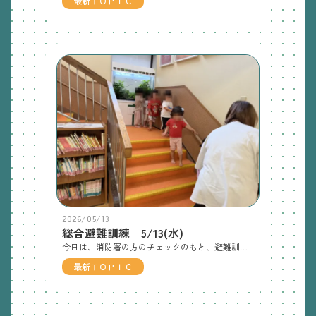
最新ＴＯＰＩＣ
2026/05/13
総合避難訓練 5/13(水)
今日は、消防署の方のチェックのもと、避難訓練を実施しました。子どもたちは、落ち着いて避難することができ消防署の方に褒めてもらいました。これからも、子どもたちの安全を守れるよう訓練していきたいです。慌てず落ち着いて、階段の手すりを持って降りています👌足元にも気を付けて避難します。煙を吸い込まないよう、口に手やハンカチを当てています。避難後は、消防士さんから避難のお約束事などの話を聞きました。職員の消火訓練の様子初めてチャレンジする先生もいます。「がんばれー」と子どもたちも応援していました。消防車見学！興味津々！子どもたちの質問にも丁寧に応えてくれました😄消防車かっこいい✨きく組さんは、順番に防火衣を着て記念撮影！
最新ＴＯＰＩＣ