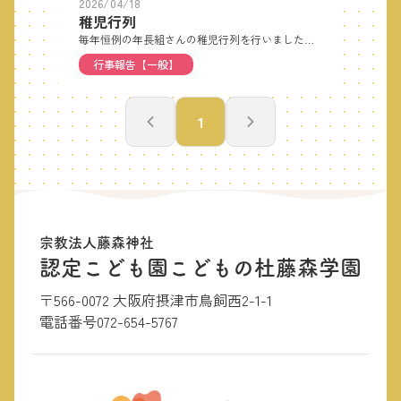
2026/04/18
稚児行列
毎年恒例の年長組さんの稚児行列を行いました♬良い天気の中、園外を歩きました。皆良く似合っていましたよ🎵
行事報告【一般】
1
宗教法人藤森神社
認定こども園こどもの杜藤森学園
〒566-0072 大阪府摂津市鳥飼西2-1-1
電話番号
072-654-5767