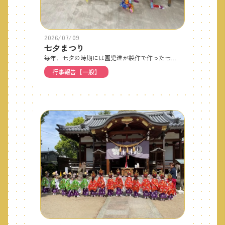
2026/07/09
七夕まつり
毎年、七夕の時期には園児達が製作で作った七夕飾りを笹に付けてエントランスに飾ります。その笹に園児と保護者が一緒に短冊に願い事を書いてつけてもらいます♬また、皆で七夕の劇を見たり七夕の歌を歌って楽しみます♬
行事報告【一般】