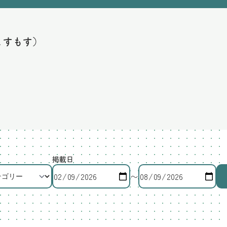
こすもす）
掲載日
〜