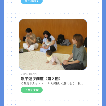
園での様子
2026/06/26
親子遊び講座（第２回）
０歳児さんとママ・パパが楽しく触れ合う「親子遊び講座」の第２回を開催しました。 今回は８組のお母さんと赤ちゃんが参加してくださいました。まずはベビーマッサージやふれあい遊びでスキンシップを楽しみました。 その後は絵本の読み聞かせ、ウレタンスポンジを積んだり穴に布を通したもので遊んだりと、赤ちゃんが夢中になれる遊びをしました。今回の製作では、100円ショップの材料を使って「ビー玉転がし」を作りました。 赤ちゃんたちも興味津々で、お母さんが作っている様子や完成したおもちゃを見ていました。
子育て支援