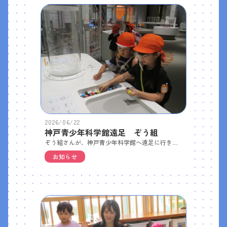
2026/06/22
神戸青少年科学館遠足 ぞう組
ぞう組さんが、神戸青少年科学館へ遠足に行きました。 テーマごとに分かれた展示室を順番に見学し、子どもたちは体験型の装置で遊んだりしながら、楽しそうに科学の世界に触れていました。お昼は休憩室で、おうちの方が準備してくださったおにぎりをいただきました。昼食後はプラネタリウムでこども向け番組の「かのんとスナの宇宙探検」を鑑賞しました。 暗いドームいっぱいに広がる満天の星空に、子どもたちは思わず「わあ…」と声をもらし、静かに見入っていました。プラネタリウムの後も、時間まで展示室をまわって楽しみました。 帰りのバスでは、たくさん遊んで疲れたのか、子どもたちはぐっすり眠っていました。
お知らせ