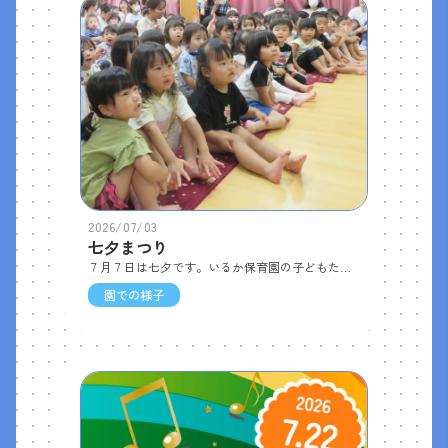
2026/07/03
七夕まつり
７月７日は七夕です。いるか保育園の子どもたちは、一足早い七夕まつりをしました。 まずは「きらきらぼし」を元気いっぱいに歌い、続いて、ぞう組さんが“星のこどもたち”に扮してステージへ。かわいらしい七夕の手遊びを披露してくれました。そのあと七夕のお話のDVDを鑑賞し、最後は七夕〇✕クイズに挑戦。 答え合わせでは、正解すると「イェーイ！」と大喜びで、遊戯室は笑顔でいっぱいになりました。行事食（ピラフ、フライドチキン、なかよしサラダ、七夕そうめん汁、おやつは七夕ココアムース）も食べて、七夕を満喫できた１日でした。
園での様子