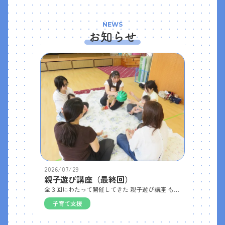
NEWS
お知らせ
2026/07/29
親子遊び講座（最終回）
全３回にわたって開催してきた 親子遊び講座 も、いよいよ最終回を迎えました。今回は５組の赤ちゃんとママが参加してくださいました。 始めは、歌に合わせてボールを回したり、優しく ベビーマッサージ をしたり、絵本の読み聞かせを楽しみました。その後は、身近な素材を使った 感触遊び を体験。 小さなボールを取ったりくっつけたり、カサカサと音が鳴るシートの穴に向かって協力して転がしたり、魚の形のスポンジの感触を楽しんだりと、赤ちゃんが夢中になる遊びがたくさんありました。最後に手や足の型をとって、それを魚に見立ててデザインを加え、夏らしいうちわを作りました。今年度も多くの皆さまにご参加いただき、心より感謝申し上げます。 ぜひおうちでも、赤ちゃんとの遊びに取り入れてみてください。
子育て支援