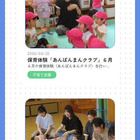
2026/06/22
保育体験「あんぱんまんクラブ」６月
６月の保育体験（あんぱんまんクラブ）を行いました。 今回から新しいお友だちが参加してくれて、子どもたちも嬉しそうでした。各お部屋では、園児と一緒にわらべうたを歌ったり手遊びを楽しんだりして、すぐに打ち解けた様子でした。 その後は園庭に出て、砂場や遊具で元気いっぱい遊びました。給食も一緒に食べ、すっかり園の雰囲気に慣れた様子で、笑顔あふれる楽しい体験となりました。
子育て支援