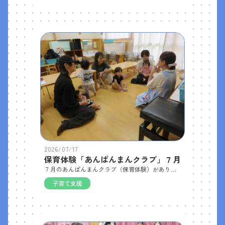
2026/07/17
保育体験「あんぱんまんクラブ」７月
７月のあんぱんまんクラブ（保育体験）がありました。０歳児クラスに新しいお友だちが来てくれました。今回はまず、水遊び用のジョウロ作りに取り組みました。ペットボトルにシールを貼ったり、ペンで自由に描いたりして、子どもたちは思い思いのオリジナルジョウロを完成させました。完成したところで水着に着替え、水遊びとプール遊びをしました。自分で作ったジョウロで水をかけたり、水面を叩いて感触を楽しんだりしながら、クラスの子どもたちと一緒に楽しく遊ぶことができました。
子育て支援