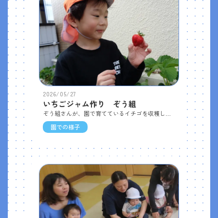
2026/05/27
いちごジャム作り ぞう組
ぞう組さんが、園で育てているイチゴを収穫し、いちごジャムを作りました。お鍋にイチゴと砂糖を入れて火にかけ、数えながら大きく５回混ぜて次の人に交代しました。火をかけてしばらくすると「いいにおい～」「なんかおしるでてきた」「ジャムになってきた！」と、変わっていくお鍋の中を興味深々で見ていました。最後まで煮詰めるのは給食の先生にお願いして、いよいよおやつの時間。トロトロになったいちごジャムを、サンドイッチ用のパンに自分で塗って「いるか保育園のいちごジャムサンド」が完成！みんな美味しそうに頬張っていました。
園での様子