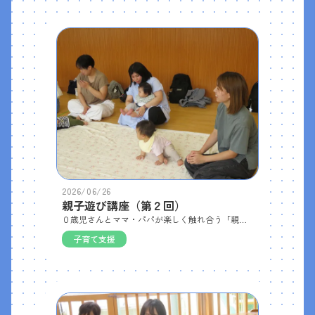
2026/06/26
親子遊び講座（第２回）
０歳児さんとママ・パパが楽しく触れ合う「親子遊び講座」の第２回を開催しました。 今回は８組のお母さんと赤ちゃんが参加してくださいました。まずはベビーマッサージやふれあい遊びでスキンシップを楽しみました。 その後は絵本の読み聞かせ、ウレタンスポンジを積んだり穴に布を通したもので遊んだりと、赤ちゃんが夢中になれる遊びをしました。今回の製作では、100円ショップの材料を使って「ビー玉転がし」を作りました。 赤ちゃんたちも興味津々で、お母さんが作っている様子や完成したおもちゃを見ていました。
子育て支援