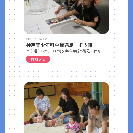
2026/06/22
神戸青少年科学館遠足 ぞう組
ぞう組さんが、神戸青少年科学館へ遠足に行きました。 テーマごとに分かれた展示室を順番に見学し、子どもたちは体験型の装置で遊んだりしながら、楽しそうに科学の世界に触れていました。お昼は休憩室で、おうちの方が準備してくださったおにぎりをいただきました。昼食後はプラネタリウムでこども向け番組の「かのんとスナの宇宙探検」を鑑賞しました。 暗いドームいっぱいに広がる満天の星空に、子どもたちは思わず「わあ…」と声をもらし、静かに見入っていました。プラネタリウムの後も、時間まで展示室をまわって楽しみました。 帰りのバスでは、たくさん遊んで疲れたのか、子どもたちはぐっすり眠っていました。
お知らせ