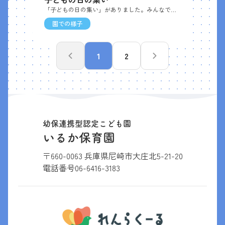
「子どもの日の集い」がありました。みんなで♪こいのぼりを歌い、運動遊びをしました。爽やかな風と暖かい日差しのもと、子どもたちは身体を動かしたり、声援を送ったりと、とても楽しんでいました。♫やねより たかい こいのぼり～ぞう組 「ダンス」うさぎ組・こあら組 「エビカニクス」ぱんだ組「追いかけ玉入れ」きりん組「オセロゲーム」「勝ったのは、紫帽子チーム！」「やったー‼」ぞう組「しっぽとり」最後は、ぞう組VS幼児組の先生の「リレー」。勝ったのはぞう組さん！この日のメニューは、・こいのぼりハンバーグ・なかよしサラダ・野菜スープ、おやつは、こいのぼりサンドでした。
園での様子
1
2
幼保連携型認定こども園
いるか保育園
〒660-0063 兵庫県尼崎市大庄北5-21-20
電話番号
06-6416-3183