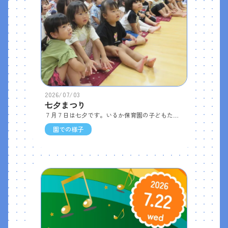
2026/07/03
七夕まつり
７月７日は七夕です。いるか保育園の子どもたちは、一足早い七夕まつりをしました。 まずは「きらきらぼし」を元気いっぱいに歌い、続いて、ぞう組さんが“星のこどもたち”に扮してステージへ。かわいらしい七夕の手遊びを披露してくれました。そのあと七夕のお話のDVDを鑑賞し、最後は七夕〇✕クイズに挑戦。 答え合わせでは、正解すると「イェーイ！」と大喜びで、遊戯室は笑顔でいっぱいになりました。行事食（ピラフ、フライドチキン、なかよしサラダ、七夕そうめん汁、おやつは七夕ココアムース）も食べて、七夕を満喫できた１日でした。
園での様子