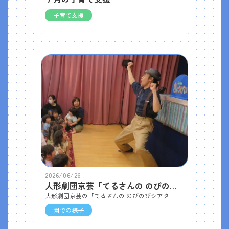
子育て支援
2026/06/26
人形劇団京芸「てるさんの のびのびしあたー」
人形劇団京芸の「てるさんの のびのびシアター」の公演がありました。 「ペリコさんのごちそうサンドイッチ」「やきそばばんばん」「ぞうくんのさんぽ」の３本立てでした。子どもたちは物語の展開にワクワクしながら、人形たちの動きやセリフに夢中になって見ていて、 時には大きな声で笑い、物語の世界に引き込まれていました。
園での様子