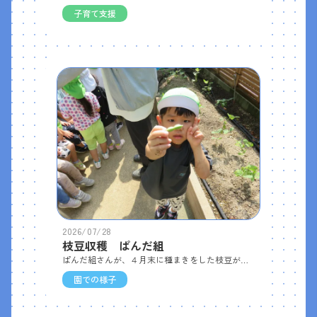
子育て支援
2026/07/28
枝豆収穫 ぱんだ組
ぱんだ組さんが、４月末に種まきをした枝豆が、ついに収穫の時期を迎えました。 暑い中でしたが、子どもたちは、小ぶりながらもぷっくりと実った枝豆を嬉しそうに収穫していました。収穫した枝豆は調理室で塩ゆでにしてもらい、給食の時間にいただきました。 子どもたちは上手に莢から豆を取り出し、モグモグと味わいながら「おいしい！」と笑顔いっぱい。自分たちで育てた枝豆の味は、格別だったみたいです。
園での様子