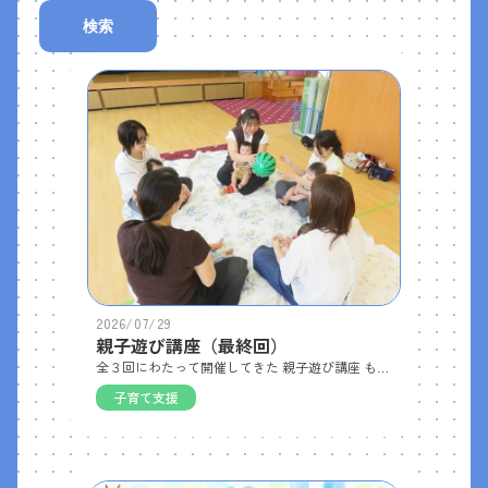
検索
2026/07/29
親子遊び講座（最終回）
全３回にわたって開催してきた 親子遊び講座 も、いよいよ最終回を迎えました。今回は５組の赤ちゃんとママが参加してくださいました。 始めは、歌に合わせてボールを回したり、優しく ベビーマッサージ をしたり、絵本の読み聞かせを楽しみました。その後は、身近な素材を使った 感触遊び を体験。 小さなボールを取ったりくっつけたり、カサカサと音が鳴るシートの穴に向かって協力して転がしたり、魚の形のスポンジの感触を楽しんだりと、赤ちゃんが夢中になる遊びがたくさんありました。最後に手や足の型をとって、それを魚に見立ててデザインを加え、夏らしいうちわを作りました。今年度も多くの皆さまにご参加いただき、心より感謝申し上げます。 ぜひおうちでも、赤ちゃんとの遊びに取り入れてみてください。
子育て支援