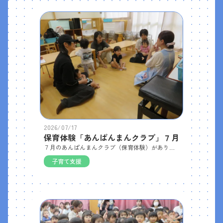
2026/07/17
保育体験「あんぱんまんクラブ」７月
７月のあんぱんまんクラブ（保育体験）がありました。０歳児クラスに新しいお友だちが来てくれました。今回はまず、水遊び用のジョウロ作りに取り組みました。ペットボトルにシールを貼ったり、ペンで自由に描いたりして、子どもたちは思い思いのオリジナルジョウロを完成させました。完成したところで水着に着替え、水遊びとプール遊びをしました。自分で作ったジョウロで水をかけたり、水面を叩いて感触を楽しんだりしながら、クラスの子どもたちと一緒に楽しく遊ぶことができました。
子育て支援