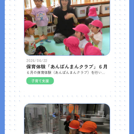
2026/06/22
保育体験「あんぱんまんクラブ」６月
６月の保育体験（あんぱんまんクラブ）を行いました。 今回から新しいお友だちが参加してくれて、子どもたちも嬉しそうでした。各お部屋では、園児と一緒にわらべうたを歌ったり手遊びを楽しんだりして、すぐに打ち解けた様子でした。 その後は園庭に出て、砂場や遊具で元気いっぱい遊びました。給食も一緒に食べ、すっかり園の雰囲気に慣れた様子で、笑顔あふれる楽しい体験となりました。
子育て支援