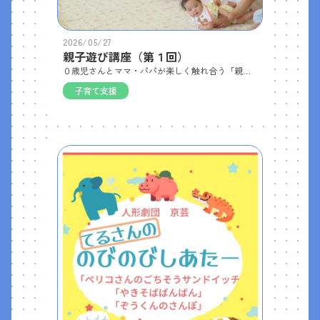
2026/05/27
親子遊び講座（第１回）
０歳児さんとママ・パパが楽しく触れ合う「親子遊び講座」を開催しました。講師の先生をお招きし、ベビーマッサージやふれあい遊びを楽しみました。 赤ちゃんの足形を使った足形アートも作成し、かわいい作品が完成しました。会場は終始穏やかで、保護者の方同士も自然と会話が弾む和気あいあいとした雰囲気に包まれ、笑顔あふれる楽しい講座となりました。
子育て支援