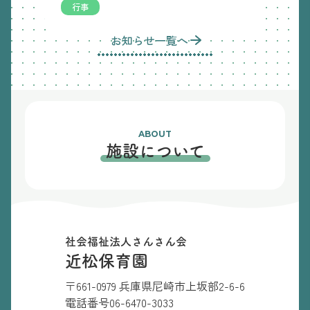
行事
お知らせ一覧へ
ABOUT
施設について
社会福祉法人さんさん会
近松保育園
〒661-0979 兵庫県尼崎市上坂部2-6-6
電話番号
06-6470-3033