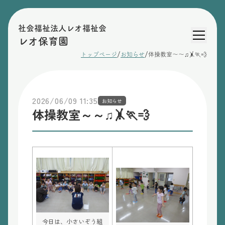
社会福祉法人レオ福祉会
レオ保育園
/
/
トップページ
お知らせ
体操教室～～♫🤸🏃💨
2026/06/09 11:35
お知らせ
体操教室～～♫🤸🏃💨
今日は、小さいぞう組