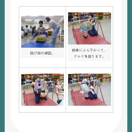
鉄棒にぶら下がって、
跳び箱の練習。
クルリ🌀廻ります。