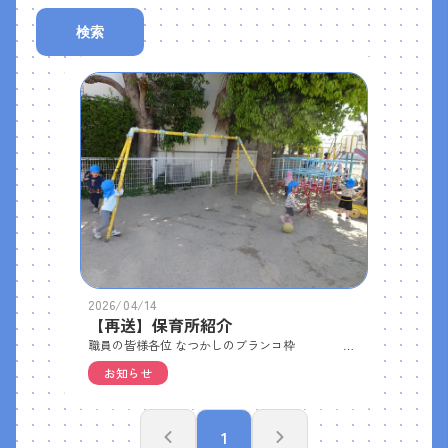
検索
2026/04/14
【再送】保育所紹介
職員の皆様各位 なつかしのブランコ枠 レトロ感あふれる落ち着きのある建屋モザイクをしてみました。どこがモザイクかわかりますか？(^^♪するのは簡単ですが、アップロードされるのに少し時間がかかります。文字の色もかえれます。写真も20枚まで入れることはできますが、アップロードに時間がかかるときがあるみたいです。ご機嫌な時は早いです。 タイトルはお知らせ・・・月のお便りや献立等保育の様子・・・毎月の各クラスの様子感染症のお知らせ・・・登所許可書等のいる感染症やその他の感染症のお知らせ３こに絞っています。 その他共有したいことがある際は佐木までよろしくお願いいたします。
お知らせ
1