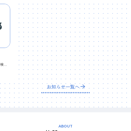
🌷🌷4月行事予定🌷🌷 １日（水）安全点検・さわやかデー・よろしくね！の会・入所説明会１０日（金）身体計測（２～５歳児）１４日（火）避難訓練２２日（水）身体計測（１歳児）２３日（木）おたのしみ会２８日（火）クラス懇談会１８：３０～ ＊ シーツ交換・帽子洗濯…毎週金曜日＊ 園庭開放…毎週火・水・木曜日 １０時～１１時３０分 😉｛みなさんのお越しをお待ちしています！）
お知らせ一覧へ
ABOUT