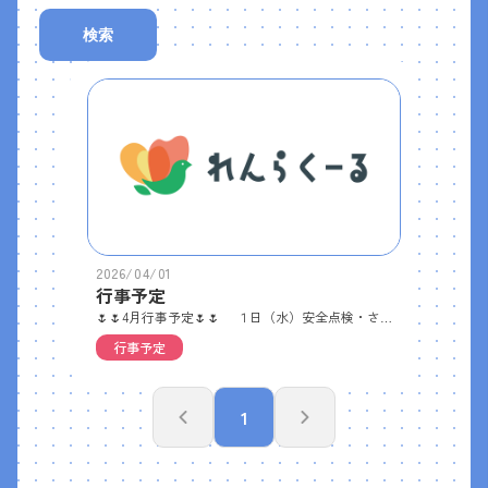
検索
2026/04/01
行事予定
🌷🌷4月行事予定🌷🌷 １日（水）安全点検・さわやかデー・よろしくね！の会・入所説明会１０日（金）身体計測（２～５歳児）１４日（火）避難訓練２２日（水）身体計測（１歳児）２３日（木）おたのしみ会２８日（火）クラス懇談会１８：３０～ ＊ シーツ交換・帽子洗濯…毎週金曜日＊ 園庭開放…毎週火・水・木曜日 １０時～１１時３０分 😉｛みなさんのお越しをお待ちしています！）
行事予定
1