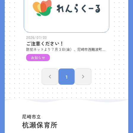
2026/07/03
ご注意ください！
防犯ネットより７月３日(金）、尼崎市西難波町6丁目で、他県警察から捜索を受けていた犯人が現場から逃走しました。犯人はm」年齢２０歳、身長１６５㎝くらい、黒髪、やせ型、黒色半袖ポロシャツ、水色ジーパンで、靴を履かずに逃走しています。● 必ず戸締りをしましょう。● 不審者を発見すれば通報をお願いします。 とのことです。ご注意くださいね。
お知らせ
1
尼崎市立
杭瀬保育所