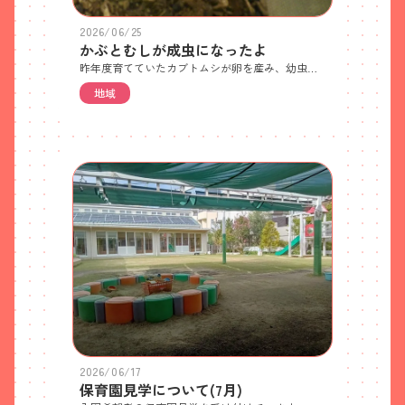
2026/06/25
かぶとむしが成虫になったよ
昨年度育てていたカブトムシが卵を産み、幼虫がうまれ、夏ごろにサナギになり、15匹羽化しました。子どもたちは幼虫の時は土を湿らせ、サナギになったらそーっと見守り、成虫になる日を楽しみに待っていました。指先で優しく触ったり、枝の上をお散歩させてみたり、「ゼリー食べるかな？」と観察を楽しんでいます。
地域
2026/06/17
保育園見学について(7月)