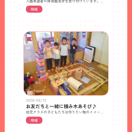
入園希望者の保育園見学を受け付けています。ご希望の方は電話でご予約ください。 ・見学日 7月24日(金)・10時から約30分程度で園全体と保育内容についてご紹介します・各日先着5世帯(残り2世帯) 世帯ごとの人数制限はありません・特に持ち物はありません・徒歩か自転車でお越しください(ベビーカー可) ※自転車やベビーカーは駐輪場においてください 駐車場はご利用いただけません。近隣のパーキングをご利用ください。また、園前道路での車の駐停車も禁止です。送迎してもらう場合やタクシーをご利用の場合は、園前道路を避けたところで乗り降りしてください
地域
2026/06/12
お友だちと一緒に積み木あそび♪
幼児クラスの子どもたちは作りたい物のイメージ共有し、発想力豊かに様々な形や色の積み木を組み合わせて作り上げています。「崩れてももう一度組み立てる」を繰り返し、大きさや形によって強度やバランスが違うことを知り、空間認知力を身につけています。
地域