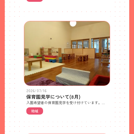
2026/07/16
保育園見学について(8月)
入園希望者の保育園見学を受け付けています。ご希望の方は電話でご予約ください。 ・見学日 8月18日(火)・10時から約30分程度で園全体と保育内容についてご紹介します・各日先着5世帯(残り2世帯) 世帯ごとの人数制限はありません・特に持ち物はありません・徒歩か自転車でお越しください(ベビーカー可) ※自転車やベビーカーは駐輪場においてください 駐車場はご利用いただけません。近隣のパーキングをご利用ください。また、園前道路での車の駐停車も禁止です。送迎してもらう場合やタクシーをご利用の場合は、園前道路を避けたところで乗り降りしてください
地域