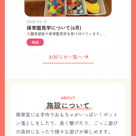
2026/05/21
保育園見学について(6月)
入園希望者の保育園見学を受け付けています。ご希望の方は電話でご予約ください。 ・見学日 6月23日(火)・10時から約30分程度で園全体と保育内容についてご紹介します・各日先着5世帯(残り4世帯) 世帯ごとの人数制限はありません・特に持ち物はありません・徒歩か自転車でお越しください(ベビーカー可) ※自転車やベビーカーは駐輪場においてください 駐車場はご利用いただけません。近隣のパーキングをご利用ください。また、園前道路での車の駐停車も禁止です。送迎してもらう場合やタクシーをご利用の場合は、園前道路を避けたところで乗り降りしてください
地域
お知らせ一覧へ
ABOUT
施設について
保育室には手作りおもちゃがいっぱい！ポット
ン落としをしたり、長く繋げたり、ごっこ遊び
の具材になったり様々な遊びが楽しめます。