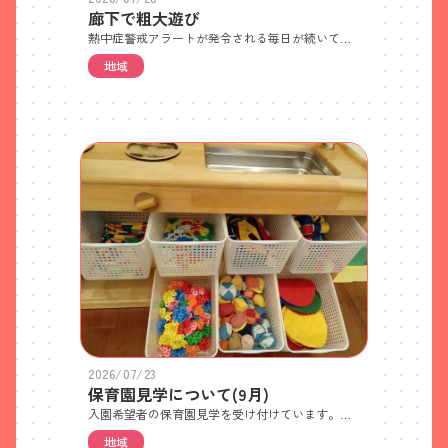
廊下で粗大遊び
熱中症警戒アラートが発令される毎日が続いており、残念ながら戸外遊びができません。暑い夏や雨の日は廊下でのびのびと身体を動かして遊びます。ウレタン積み木やマット、鉄棒、バランスストーン、ハードル、ロープなど室内用遊具を組み合わせて、年齢や発達に合ったサーキットを設定して楽しんでいます。
地域
2026/07/23
保育園見学について(9月)
入園希望者の保育園見学を受け付けています。ご希望の方は電話でご予約ください。 ・見学日 ①9月1日(火)(残り4世帯) ②9月17日(木)・10時から約30分程度で園全体と保育内容についてご紹介します・各日先着5世帯 世帯ごとの人数制限はありません・特に持ち物はありません・徒歩か自転車でお越しください(ベビーカー可) ※自転車やベビーカーは駐輪場においてください 駐車場はご利用いただけません。近隣のパーキングをご利用ください。また、園前道路での車の駐停車も禁止です。送迎してもらう場合やタクシーをご利用の場合は、園前道路を避けたところで乗り降りしてください
地域