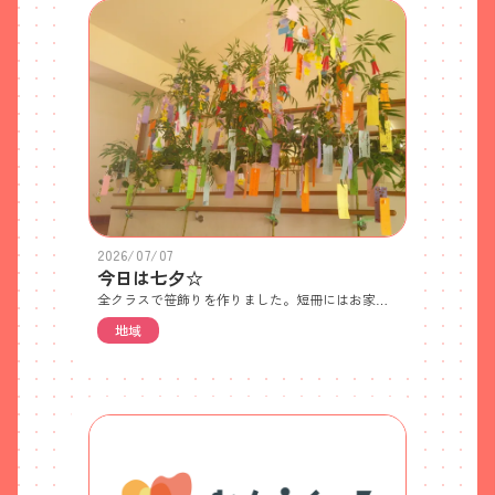
2026/07/07
今日は七夕☆
全クラスで笹飾りを作りました。短冊にはお家の人と一緒にお願い事を書きました。0歳児…足形かき氷 1歳児…すいか吹き流し 2歳児…はじき絵アイスクリーム 3歳児…三角繋ぎ 4歳児…輪飾り 5歳児…網飾り七夕のペープサートを見ました。今日みたいに曇っていたり、雨が降っていたら“カササギ”という鳥が飛んできて、天の川に橋を架けてくれることを知りました。今日の給食とおやつは七夕のお楽しみメニュー！星の形のオクラやゼリー、素麺に似たビーフンが入っていました！
地域