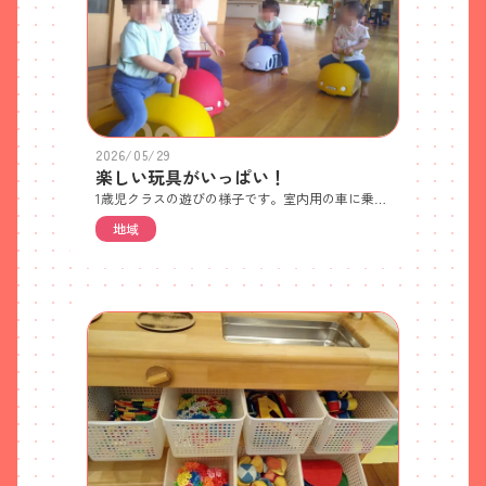
2026/05/29
楽しい玩具がいっぱい！
1歳児クラスの遊びの様子です。室内用の車に乗って遊んでいます。腹筋や背筋を鍛え、足蹴りができるようになります。廊下が広いため、車やマット、バランスストーン、鉄棒、平均台など様々なことをして雨の日やこれからの猛暑日にも身体を動かすことができます。5つの形を指先を使ってくるくると向きを変えて「ここかな？」「入るかな？」と何度も試しています。遊ぶ中で記憶力や集中力を育みます。鏡に映った自分をみて「にっこり♪」 自己認知能力が育っている証拠ですね。レールを長く繋げたり、円になるように繋げたり、自分が作りたい形になるように一生懸命です。
地域