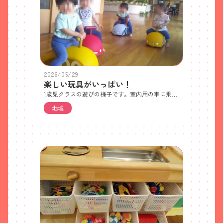
2026/05/29
楽しい玩具がいっぱい！
1歳児クラスの遊びの様子です。室内用の車に乗って遊んでいます。腹筋や背筋を鍛え、足蹴りができるようになります。廊下が広いため、車やマット、バランスストーン、鉄棒、平均台など様々なことをして雨の日やこれからの猛暑日にも身体を動かすことができます。5つの形を指先を使ってくるくると向きを変えて「ここかな？」「入るかな？」と何度も試しています。遊ぶ中で記憶力や集中力を育みます。鏡に映った自分をみて「にっこり♪」 自己認知能力が育っている証拠ですね。レールを長く繋げたり、円になるように繋げたり、自分が作りたい形になるように一生懸命です。
地域