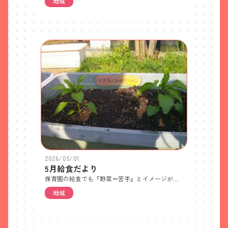
地域
2026/05/01
5月給食だより
保育園の給食でも『野菜＝苦手』とイメージがついている子どもが多いですが、一口食べてみると「ん⁉食べられるな」「おいしい」と感じ、半分くらい食べられたり完食できたりする子も少なくありません。また、毎年「スーパーのピーマンは苦手だけど保育園のピーマン(園内でみんなで育てたもの)はおいしい！」という子もいます。今年度は夙川あすなろ保育園でピーマン、きゅうり、赤ピーマン、オクラ、ナスを栽培します。収穫が楽しみです。
地域