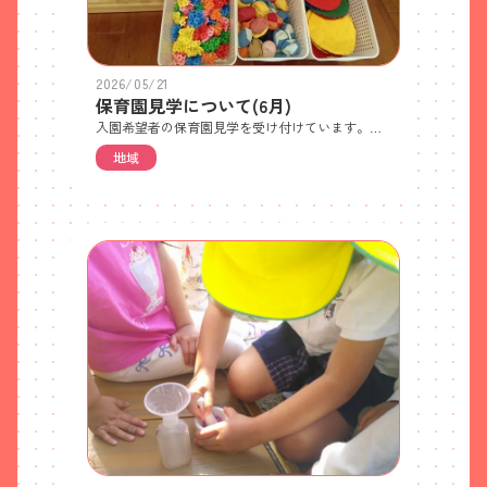
2026/05/21
保育園見学について(6月)
入園希望者の保育園見学を受け付けています。ご希望の方は電話でご予約ください。 ・見学日 6月23日(火)・10時から約30分程度で園全体と保育内容についてご紹介します・各日先着5世帯(残り4世帯) 世帯ごとの人数制限はありません・特に持ち物はありません・徒歩か自転車でお越しください(ベビーカー可) ※自転車やベビーカーは駐輪場においてください 駐車場はご利用いただけません。近隣のパーキングをご利用ください。また、園前道路での車の駐停車も禁止です。送迎してもらう場合やタクシーをご利用の場合は、園前道路を避けたところで乗り降りしてください
地域