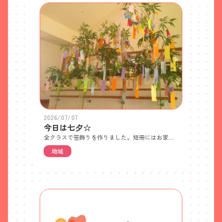
2026/07/07
今日は七夕☆
全クラスで笹飾りを作りました。短冊にはお家の人と一緒にお願い事を書きました。0歳児…足形かき氷 1歳児…すいか吹き流し 2歳児…はじき絵アイスクリーム 3歳児…三角繋ぎ 4歳児…輪飾り 5歳児…網飾り七夕のペープサートを見ました。今日みたいに曇っていたり、雨が降っていたら“カササギ”という鳥が飛んできて、天の川に橋を架けてくれることを知りました。今日の給食とおやつは七夕のお楽しみメニュー！星の形のオクラやゼリー、素麺に似たビーフンが入っていました！
地域