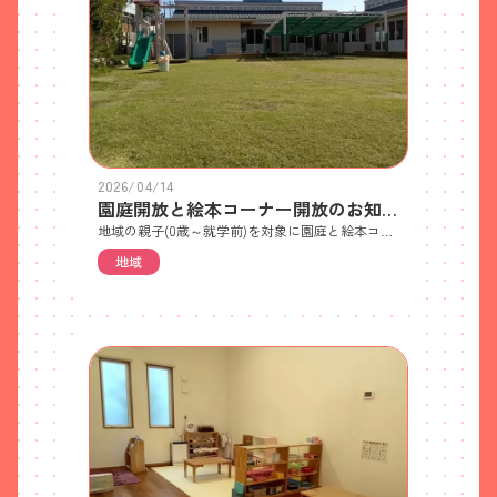
2026/04/14
園庭開放と絵本コーナー開放のお知らせ
地域の親子(0歳～就学前)を対象に園庭と絵本コーナーを開放しています。ぜひ、親子でご利用ください。 ①園庭 園庭や遊具で自由に遊んでいただけます ・祝日を除く毎週水曜日 9:30～10:30 (雨天時中止) ・事前申し込み不要②絵本コーナー 季節の絵本や自然の絵本を自由に読んでいただけます ・祝日を除く毎週火曜日 9:30～11:30 ・事前申し込み不要 ・地域のお子様限定で1人5冊まで2週間貸し出しを行っています
地域