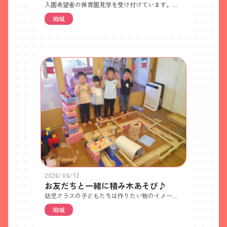
入園希望者の保育園見学を受け付けています。ご希望の方は電話でご予約ください。 ・見学日 7月24日(金)・10時から約30分程度で園全体と保育内容についてご紹介します・各日先着5世帯(残り2世帯) 世帯ごとの人数制限はありません・特に持ち物はありません・徒歩か自転車でお越しください(ベビーカー可) ※自転車やベビーカーは駐輪場においてください 駐車場はご利用いただけません。近隣のパーキングをご利用ください。また、園前道路での車の駐停車も禁止です。送迎してもらう場合やタクシーをご利用の場合は、園前道路を避けたところで乗り降りしてください
地域
2026/06/12
お友だちと一緒に積み木あそび♪
幼児クラスの子どもたちは作りたい物のイメージ共有し、発想力豊かに様々な形や色の積み木を組み合わせて作り上げています。「崩れてももう一度組み立てる」を繰り返し、大きさや形によって強度やバランスが違うことを知り、空間認知力を身につけています。
地域