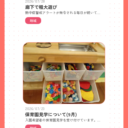
2026/07/28
廊下で粗大遊び
熱中症警戒アラートが発令される毎日が続いており、残念ながら戸外遊びができません。暑い夏や雨の日は廊下でのびのびと身体を動かして遊びます。ウレタン積み木やマット、鉄棒、バランスストーン、ハードル、ロープなど室内用遊具を組み合わせて、年齢や発達に合ったサーキットを設定して楽しんでいます。
地域
2026/07/23
保育園見学について(9月)
入園希望者の保育園見学を受け付けています。ご希望の方は電話でご予約ください。 ・見学日 ①9月1日(火)(残り4世帯) ②9月17日(木)・10時から約30分程度で園全体と保育内容についてご紹介します・各日先着5世帯 世帯ごとの人数制限はありません・特に持ち物はありません・徒歩か自転車でお越しください(ベビーカー可) ※自転車やベビーカーは駐輪場においてください 駐車場はご利用いただけません。近隣のパーキングをご利用ください。また、園前道路での車の駐停車も禁止です。送迎してもらう場合やタクシーをご利用の場合は、園前道路を避けたところで乗り降りしてください
地域