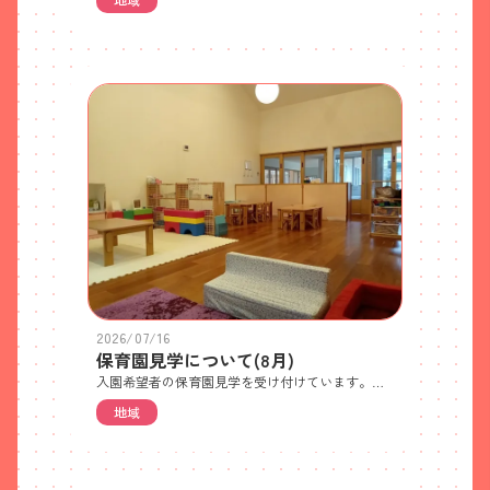
2026/07/16
保育園見学について(8月)
入園希望者の保育園見学を受け付けています。ご希望の方は電話でご予約ください。 ・見学日 8月18日(火)・10時から約30分程度で園全体と保育内容についてご紹介します・各日先着5世帯(残り2世帯) 世帯ごとの人数制限はありません・特に持ち物はありません・徒歩か自転車でお越しください(ベビーカー可) ※自転車やベビーカーは駐輪場においてください 駐車場はご利用いただけません。近隣のパーキングをご利用ください。また、園前道路での車の駐停車も禁止です。送迎してもらう場合やタクシーをご利用の場合は、園前道路を避けたところで乗り降りしてください
地域