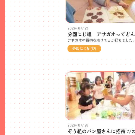
2026/07/29
分園にじ組(12)
2026/07/28