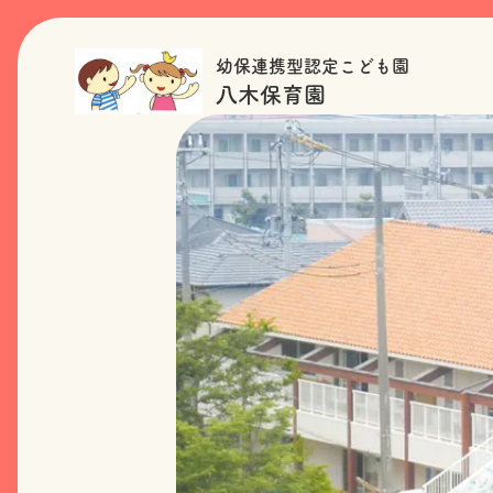
幼保連携型認定こども園
八木保育園