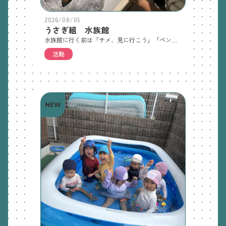
2026/08/05
うさぎ組 水族館
水族館に行く前は「サメ、見に行こう」「ペンギンがいい」と言ったり、水族館のマップを見て「ここ行ってみたい」と屋上を指差したりしていました。今日は1.2歳児でバスに乗って水族館に行きました。屋上のため池ビオトープは今閉鎖しているので、涼しくなったらまた行こうねと約束しました。またお話し聞いてあげてくださいね。明日から希望保育です。手紙をもう一度確認してください。
活動
NEW