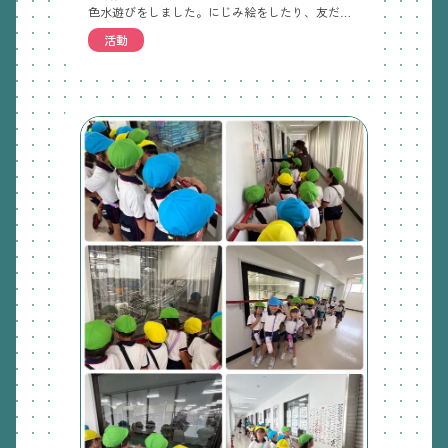
色水遊びをしました。にじみ絵をしたり、友だちの作った色と混ぜたり、かき氷に見立てて遊んだりしました。持ち帰った汚れてもいい服は、洗濯してすぐに持ってきてください。ローラーを使って海を塗ったり、海や水族館で見た生き物をクレパスで描いたりしました。玄関に飾っていますので、また見てください。
活動