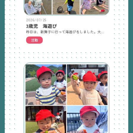
2026/07/25
3歳児 海遊び
昨日は、新舞子に行って海遊びをしました。大きな海を見て、「綺麗」と大興奮していたCさん。海を見ながら「うみ」の歌を口ずさんでました。砂浜で大きな山をつくったり、砂を掘ってお風呂をつくったりしました。ヤドカリ、カニなどの生き物に触れることを楽しむ子もいました。海では、水の掛け合いをしたり、ワニ歩きをしたりしながら、ダイナミックに遊びました。「海が塩の味する〜なんでやろ？」と興味津々なCさんでした。「また行きたいなぁ」と話しながら帰ってきました。また海の話を聞いてみてくださいね。 配信が遅れ申し訳ありません。
活動