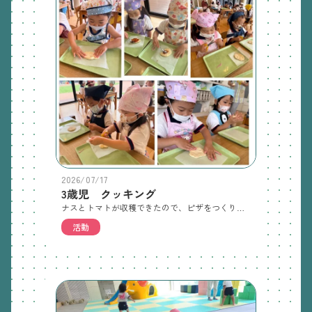
2026/07/17
3歳児 クッキング
ナスとトマトが収穫できたので、ピザをつくりました。生地をコネコネしたり、具材をのせたりして、クッキングを楽しみました。クッキングする前は、「茄子たべられない」と言っている子が多かったのですが、自分たちがつくったピザは美味しかったようでみんな残さず食べることができました。「美味しかった、もっと食べたい」と言って喜んでいました。引き続き、茄子、トマト、きゅうり、おくらの水やりをし、生長を観察していきたいと思います。
活動