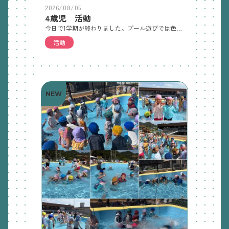
2026/08/05
4歳児 活動
今日で1学期が終わりました。プール遊びでは色々な生き物に変身して泳いでみたり、宝探しをして楽しんでいます。鍵盤ハーモニカで色々な曲にも挑戦しています。持ち帰った鍵盤ハーモニカの中に、鍵盤カードが入っていますので、聴いてあげてください。カードは捨てずに希望保育明けに再度入れて持って来てください。収穫したきゅうりとオクラを使ってどんな料理ができるか子どもたちに聞いていました。色々なアイデアがあり、今日は「オクラとカニカマ入りのきゅうり昆布」をつくりました。一緒に考えていただきありがとうございました。「美味しい」と喜んで食べていて、「家でもつくりたい」と言っていたので、また一緒につくってみてください。明日から希望保育になります。登園される方は再度手紙を確認し、忘れ物のないようよろしくお願いします。
活動
NEW