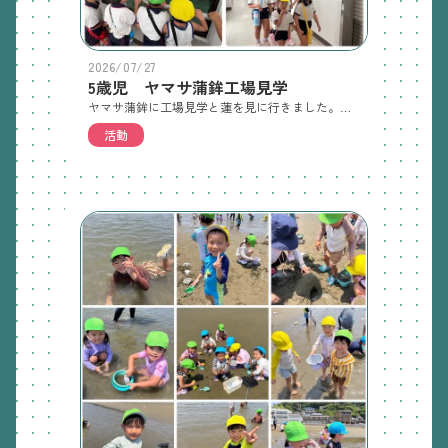
2026/07/27
5歳児 ヤマサ蒲鉾工場見学
ヤマサ蒲鉾に工場見学と蓮を見に行きました。工場では、ちくわとカニカマができるまでの工程を教えてもらったり、形が変わっていくことに興味をもつ姿がみられました。その後、蓮を見に行って蓮の花びらの数をかぞえたり、カエルやトンボを見つけたりすることも楽しんでいました。また、お家でもお話聞いてみてください。
活動